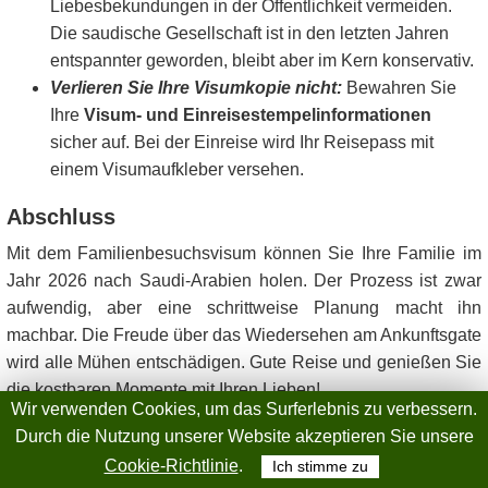
Liebesbekundungen in der Öffentlichkeit vermeiden.
Die saudische Gesellschaft ist in den letzten Jahren
entspannter geworden, bleibt aber im Kern konservativ.
Verlieren Sie Ihre Visumkopie nicht:
Bewahren Sie
Ihre
Visum- und Einreisestempelinformationen
sicher auf. Bei der Einreise wird Ihr Reisepass mit
einem Visumaufkleber versehen.
Abschluss
Mit dem Familienbesuchsvisum können Sie Ihre Familie im
Jahr 2026 nach Saudi-Arabien holen. Der Prozess ist zwar
aufwendig, aber eine schrittweise Planung macht ihn
machbar. Die Freude über das Wiedersehen am Ankunftsgate
wird alle Mühen entschädigen. Gute Reise und genießen Sie
die kostbaren Momente mit Ihren Lieben!
Wir verwenden Cookies, um das Surferlebnis zu verbessern.
Häufig gestellte Fragen
Durch die Nutzung unserer Website akzeptieren Sie unsere
Cookie-Richtlinie
.
Ich stimme zu
Wie lange kann meine Familie mit einem