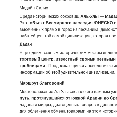
Мадайн Салих
Среди исторических сокровищ
Аль-Улы — Мада
Этот
объект Всемирного наследия ЮНЕСКО в
высеченных прямо в горах из песчаника, демонс
набатейцев, той самой цивилизации, которая пос
Дадан
Еще одним важным историческим местом являет
торговый центр, известный своими резными
гробницами
.
Продолжающиеся археологические
информации об этой удивительной цивилизации.
Маршрут благовоний
Местоположение Ал-Улы сделало его важным узл
путь, протянувшийся от южной Аравии до С
ладана и мирры, драгоценных товаров в древне
для облегчения обмена товарами на этом истори