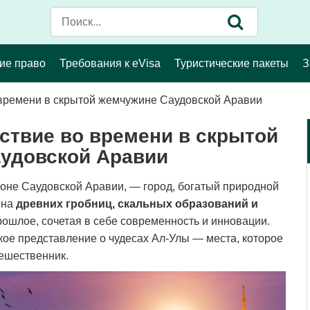
ие право
Требования к eVisa
Туристические пакеты
З
времени в скрытой жемчужине Саудовской Аравии
ствие во времени в скрытой
удовской Аравии
оне Саудовской Аравии, — город, богатый природной
ина
древних гробниц, скальных образований и
рошлое, сочетая в себе современность и инновации.
кое представление о чудесах Ал-Улы — места, которое
ешественник.