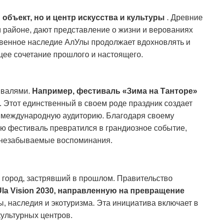
й
объект, но и центр искусства и культуры
.
Древние
м районе, дают представление о жизни и верованиях
венное наследие АлУлы продолжает вдохновлять и
ее сочетание прошлого и настоящего.
ивалями.
Например, фестиваль «Зима на Танторе»
.
Этот единственный в своем роде праздник создает
 международную аудиторию.
Благодаря своему
ю фестиваль превратился в грандиозное событие,
 незабываемые воспоминания.
 город, застрявший в прошлом.
Правительство
Ula Vision 2030, направленную на превращение
ы, наследия и экотуризма.
Эта инициатива включает в
культурных центров.