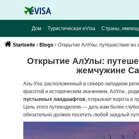
Дом
Туристическая eVisa
Страны, имеющ
Startseite
Blogs
Открытие АлУлы: путешествие во 
Открытие АлУлы: путеше
жемчужине Са
Аль-Ула, расположенный в северо-западном реги
красотой и историческим значением.
АлУла , род
пустынных ландшафтов,
открывает ворота в п
Цель этого путеводителя — дать вам более глубо
обязательно должен посетить любой заядлый пут