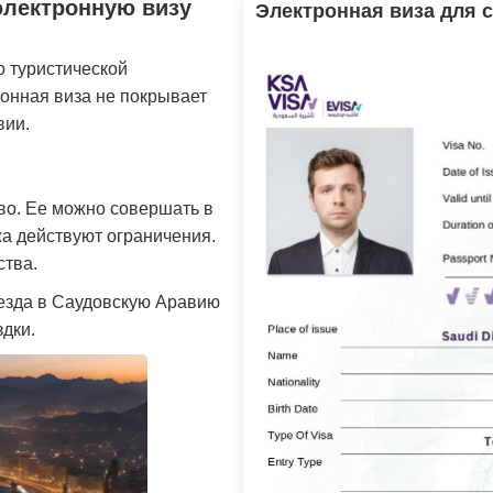
электронную визу
Электронная виза для
Malaysia
Maldives
Montenegro
Netherlands
о туристической
ронная виза не покрывает
Poland
Portugal
вии.
Seychelles
Singapore
Spain
Sweden
во. Ее можно совершать в
жа действуют ограничения.
Turkey
United Kingdom
ства.
езда в Саудовскую Аравию
здки.