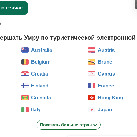
ию сейчас
)
вершать Умру по туристической электронной
Australia
Austria
Belgium
Brunei
Croatia
Cyprus
Finland
France
Grenada
Hong Kong
Italy
Japan
Показать больше стран
Latvia
Liechtenstein