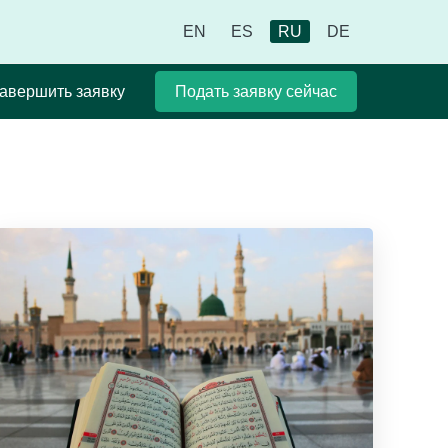
EN
ES
RU
DE
авершить заявку
Подать заявку сейчас