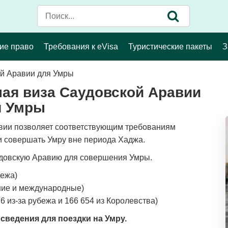
ие право
Требования к eVisa
Туристические пакеты
З
ой Аравии для Умры
ная виза Саудовской Аравии
я Умры
авии позволяет соответствующим требованиям
 совершать Умру вне периода Хаджа.
довскую Аравию для совершения Умры.
бежа)
ние и международные)
6 из-за рубежа и 166 654 из Королевства)
ведения для поездки на Умру.