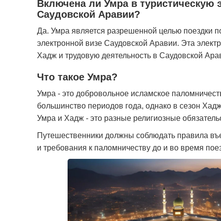
Включена ли Умра в туристическую 
Luxembourg
Macau
Саудовской Аравии?
Mauritius
Monaco
Да. Умра является разрешенной целью поездки п
электронной визе Саудовской Аравии. Эта элект
Norway
Panama
Хадж и трудовую деятельность в Саудовской Ара
Saint Kitts and Nevis
San Marino
Что такое Умра?
Slovenia
South Africa
Умра - это добровольное исламское паломничест
большинство периодов года, однако в сезон Хад
Tajikistan
Thailand
Умра и Хадж - это разные религиозные обязатель
Путешественники должны соблюдать правила въ
и требования к паломничеству до и во время пое