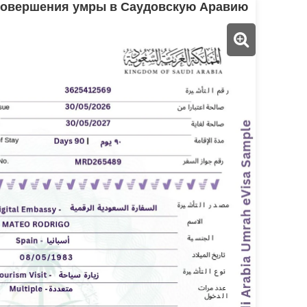
 совершения умры в Саудовскую Аравию
Malta
New Zealand
Romania
Slovakia
Switzerland
United States of
America