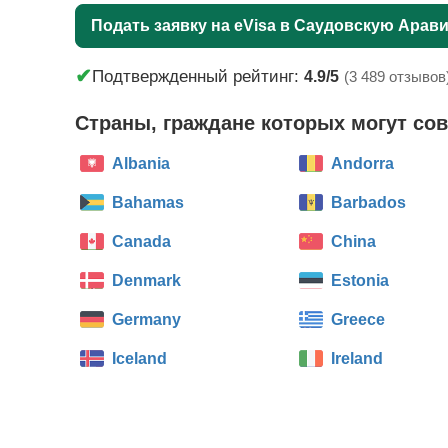
Подать заявку на eVisa в Саудовскую Арав
✔
Подтвержденный рейтинг:
4.9/5
(3 489 отзывов
Страны, граждане которых могут со
Albania
Andorra
Bahamas
Barbados
Canada
China
Denmark
Estonia
Germany
Greece
Iceland
Ireland
Korea, Republic of
Kyrgyzstan
(South)